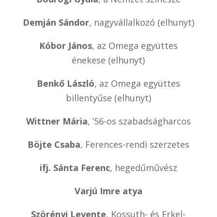
Demján Sándor
, nagyvállalkozó (elhunyt)
Kóbor János
, az Omega együttes
énekese (elhunyt)
Benkő László
, az Omega együttes
billentyűse (elhunyt)
Wittner Mária
, ’56-os szabadságharcos
Böjte Csaba
, Ferences-rendi szerzetes
ifj. Sánta Ferenc
, hegedűművész
Varjú Imre atya
Szörényi Levente
, Kossuth- és Erkel-