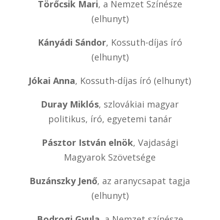
Törőcsik Mari
, a Nemzet Színésze
(elhunyt)
Kányádi Sándor
, Kossuth-díjas író
(elhunyt)
Jókai Anna
, Kossuth-díjas író (elhunyt)
Duray Miklós
, szlovákiai magyar
politikus, író, egyetemi tanár
Pásztor István elnök
, Vajdasági
Magyarok Szövetsége
Buzánszky Jenő
, az aranycsapat tagja
(elhunyt)
Bodrogi Gyula
, a Nemzet színésze